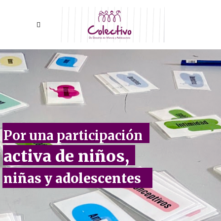
P
o
r
u
n
a
p
a
r
t
i
c
i
p
a
c
i
ó
n
a
c
t
i
v
a
d
e
n
i
ñ
o
s
,
n
i
ñ
a
s
y
a
d
o
l
e
s
c
e
n
t
e
s